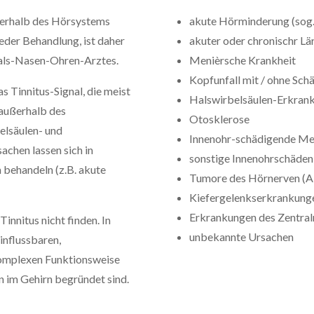
nnerhalb des Hörsystems
akute Hörminderung (sog.
jeder Behandlung, ist daher
akuter oder chronischr L
Hals-Nasen-Ohren-Arztes.
Menièrsche Krankheit
Kopfunfall mit / ohne Sch
s Tinnitus-Signal, die meist
Halswirbelsäulen-Erkrank
 außerhalb des
Otosklerose
elsäulen- und
Innenohr-schädigende M
achen lassen sich in
sonstige Innenohrschäden
 behandeln (z.B. akute
Tumore des Hörnerven (A
Kiefergelenkserkrankung
Erkrankungen des Zentra
Tinnitus nicht finden. In
unbekannte Ursachen
einflussbaren,
 komplexen Funktionsweise
 im Gehirn begründet sind.