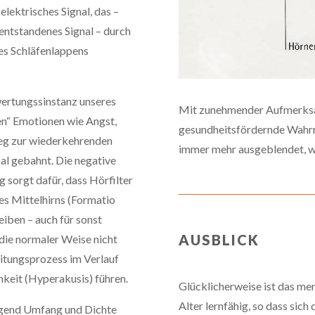
elektrisches Signal, das –
 entstandenes Signal – durch
des Schläfenlappens
wertungssinstanz unseres
Mit zunehmender Aufmerksa
en“ Emotionen wie Angst,
gesundheitsfördernde Wahr
Weg zur wiederkehrenden
immer mehr ausgeblendet, wa
al gebahnt. Die negative
sorgt dafür, dass Hörfilter
es Mittelhirns (Formatio
leiben – auch für sonst
AUSBLICK
die normaler Weise nicht
itungsprozess im Verlauf
keit (Hyperakusis) führen.
Glücklicherweise ist das men
Alter lernfähig, so dass sic
olgend Umfang und Dichte