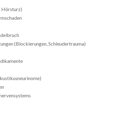
 Hörsturz)
ärmschaden
ädelbruch
ungen (Blockierungen, Schleudertrauma)
edikamente
kustikusneurinome)
en
lnervensystems