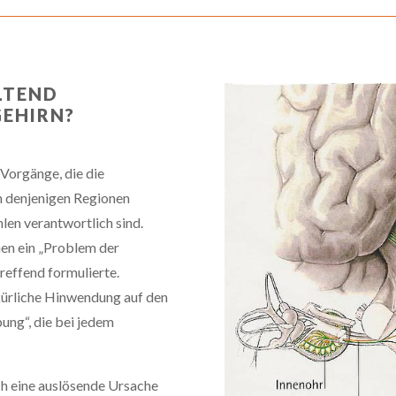
LTEND
GEHIRN?
 Vorgänge, die die
n denjenigen Regionen
len verantwortlich sind.
hen ein „Problem der
treffend formulierte.
lkürliche Hinwendung auf den
ung“, die bei jedem
ch eine auslösende Ursache