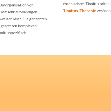
chronischem Tinnitus mit Hi
n Umorganisation von
Tinnitus-Therapie
veränder
e mit sehr aufwändigen
eisen lässt. Die genannten
s gearteten komplexen
nnitusspezifisch.